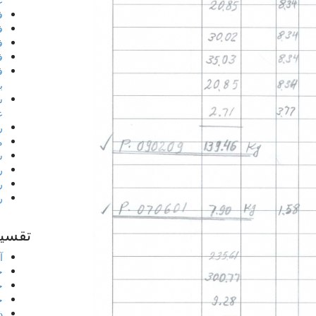
ع
ف
ف
ف
ف
ف
ب
س
ع
ر
م
ش
ر
ر
ر
تقسیم
آ
خ
خ
خ
د