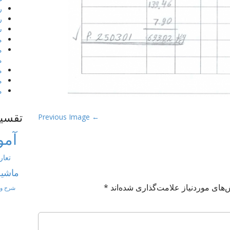
ر
ر
ش
م
م
م
م
م
م
تقسی
← Previous Image
آمو
تعار
ماشین
های موردنیاز علامت‌گذاری شده‌اند
*
شرح و