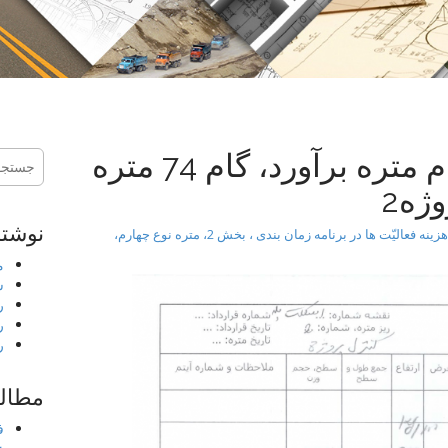
آموزش گام به گام متره برآورد، گام 74 متره
جستجو
برای:
نوشته
متره بر آورد هزینه فعالیّت ها در برنامه زمان بندی ، بخش 2، متره نوع چهارم،
م
ش
ر
ر
ر
مطالب
ف