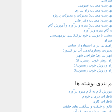
مرانی.
هرست مطالب عمومی
هرست مطالب راه سازی
هرست مطالب؛ مدیریّت و مدیریّت پروژه
هرست؛ مطالب دفتر فنّی
هرست مطالب؛ متره و برآورد و آموزش گام
ه گام متره وبر آورد
خنی با دوستان خود درکنکاشی درمهندسی
مران
اهنمائی برای استفاده از سایت
دیریت وسازماندهی آب در کشور؛
هر سازی؛ طراحی شهر:
اه روش خوب زیستن، 8؛
اه و روش خوب زیستن،7؛
اه و روش خوب زیستن،6؛
 بندی نوشته ها
موزش گام به گام متره برآورد
اطرات درمان خودم
اطرات کاری
الق و خلقت و شگفتی های خلقت
فتر فنی و شرح وظایف آن