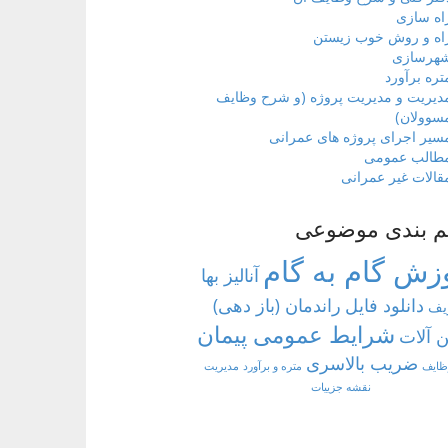
اه سازی
اه و روش خوب زیستن
هرسازی
تره برآورد
دیریت و مدیریت پروژه (و شرح وظایف
سوولان)
سیر اجرای پروژه های عمرانی
طالب عمومی
قالات غیر عمرانی
م بندی موضوعی
زش گام به گام
آنالیز بها
دانلود فایل
راندمان (باز دهی)
یف
شرایط عمومی پیمان
 آلات
ضریب بالاسری
ظایف
متره و برآورد
مدیریت
نقشه جزییات