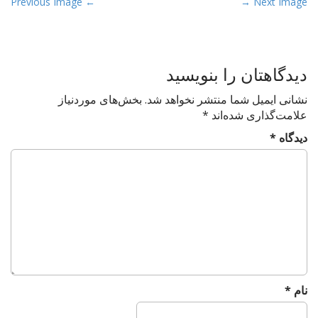
P
← Previous Image
Next Image →
o
s
t
دیدگاهتان را بنویسید
n
a
نشانی ایمیل شما منتشر نخواهد شد.
بخش‌های موردنیاز
v
علامت‌گذاری شده‌اند
*
i
دیدگاه
*
g
a
t
i
o
n
نام
*