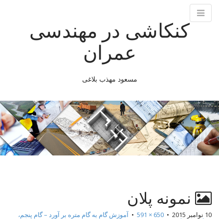
کنکاشی در مهندسی
عمران
مسعود مهذب بلاغی
M
S
k
a
i
i
p
n
t
m
o
e
c
n
o
n
u
t
نمونه پلان
e
10 نوامبر 2015
•
650 × 591
•
آموزش گام به گام متره بر آورد – گام پنجم،
n