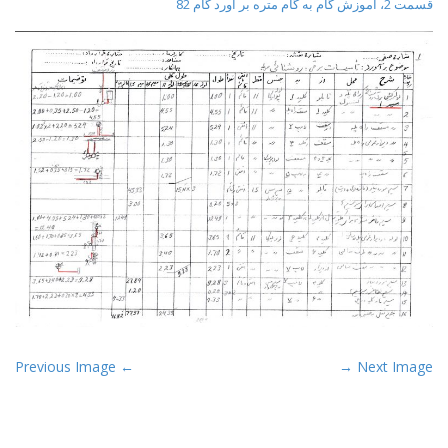
قسمت 2، آموزش گام به گام متره بر آورد گام 82
t
P
← Previous Image
Next Image →
o
s
t