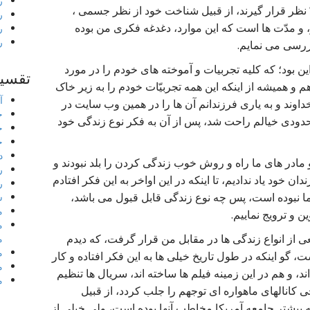
ر
ّ نظر قرار گیرند، از قبیل شناخت خود از نظر جسمی ،
ر
و مدّت ها است که این موارد، دغدغه فکری من بوده
ر
ر
بررسی می نمایم.
ن بود؛ که کلیه تجربیات و آموخته های خودم را در مورد
تقسیم
و همیشه از اینکه این همه تجربیّات خودم را به زیر خاک
آ
داوند و به یاری فرزندانم آن ها را در همین وب سایت در
خ
ا حدودی خیالم راحت شد، پس از آن به فکر نوع زندگی خود
خ
خ
د
مادر های ما راه و روش خوب زندگی کردن را بلد نبودند و
ر
ندان خود یاد ندادیم، تا اینکه در این اواخر به این فکر افتادم
ر
ا نبوده است، پس چه نوع زندگی قابل قبول می باشد،
ش
م
ن و ترویج نماییم.
م
ی از انواع زندگی ها در مقابل من قرار گرفت، که دیدم
م
م
ت، گو اینکه در طول تاریخ خیلی ها به این فکر افتاده و کار
م
ند، و هم در این زمینه فیلم ها ساخته اند، سریال ها تنظیم
م
ی کانالهای ماهواره ای توجهم را جلب کردد، از قبیل
ه بیشتر جامعه آمریکا مخاطب آنها بوده است، ولی خیلی از