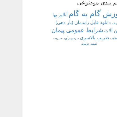
م بندی موضوعی
زش گام به گام
آنالیز بها
دانلود فایل
راندمان (باز دهی)
یف
شرایط عمومی پیمان
 آلات
ضریب بالاسری
ظایف
متره و برآورد
مدیریت
نقشه جزییات