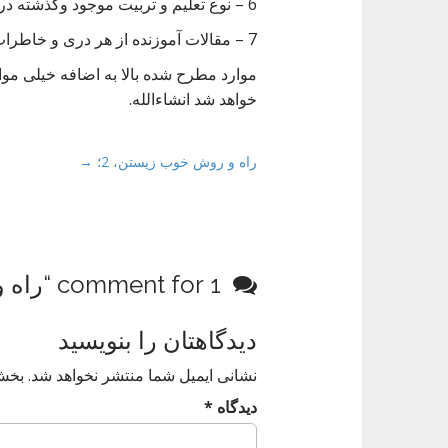
6 – نوع تعلیم و تربیت موجود وگذشته در اقوام ایرانی.
7 – مقالات آموزنده از هر دری و خاطرات.
موارد مطرح شده بالا به اضافه خیلی موا
خواهد شد انشاءالله.
P
راه و روش خوب زیستن، 2؛ →
o
s
t
n
1 comment for “
راه 
a
v
دیدگاهتان را بنویسید
i
g
نشانی ایمیل شما منتشر نخواهد شد.
بخش‌
a
دیدگاه
*
t