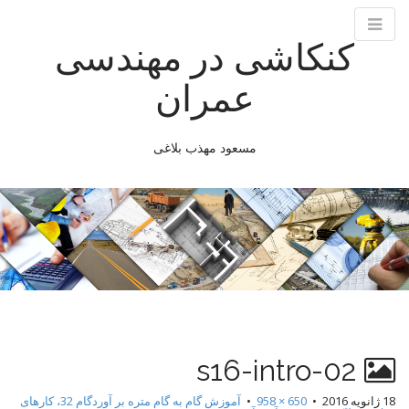
کنکاشی در مهندسی
عمران
مسعود مهذب بلاغی
M
S
k
a
i
i
p
n
t
m
o
e
c
n
o
n
u
s16-intro-02
t
e
18 ژانویه 2016
•
650 × 958
•
آموزش گام به گام متره بر آوردگام 32، کارهای
n