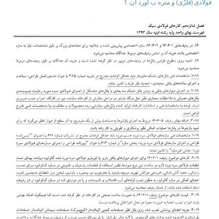
فولادی (فلزّی) و متره ب آورد آن. 1
t