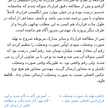
گرفتم و پس از مطالعه دقیق قرارداد متوجّه شدم که متاسفانه
حدسم درست بوده و در خیلی موارد متن انگلیسی قرارداد کاملاً
متفاوت با متن ترجمه شده می باشد. و تأسف مضاعف از اینکه در
طول مدّت قرارداد هم کسی به این مطلب توجّهی نکرده! و از
طرف دیگر پروژه یک مهندس مترور آگاه هم نداشته است.
پس از مطالعه قرارداد و سایر مدارک مربوطه شروع به تهیّه
صورت وضعیّت نمودم. اولّین صورت وضعیّت را تنظیم کردم که
رقم آن معادل هفت میلیارد تومان شد. رقم آنقدر درشت بود که
کسی متوجّه آن نمی شد و همه به نوعی با بی تفاوتی از آن رد می
شدند. ولی رقم واقعی بود، به طوریکه وقتی صورت وضعیّت
تکمیل و به مشاور ارسال گردید، مهندس مشاور هم هیچ نوع
عکس العملی نسبت به صورت وضعیّت ارسالی نشان نداد…
.ادامه
دارد.
P
خاطره:تهیّه یک صورت وضعیّت با
← آموزش گام به گام متره برآورد
قراردادبین المللی بخش دوّم →
– گام نهم، آثار عدم دقّت و مطالعه
o
کافی از ابتدای کار؛