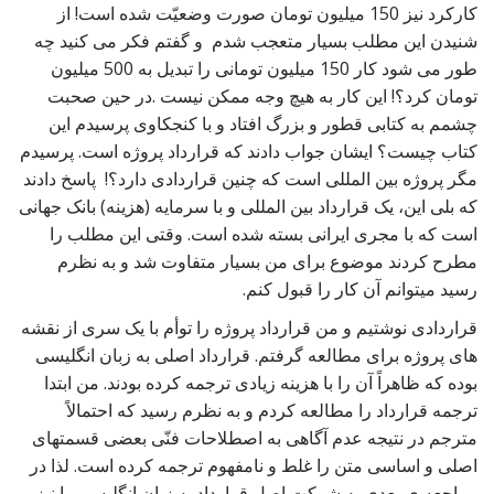
کارکرد نیز 150 میلیون تومان صورت وضعیّت شده است! از
شنیدن این مطلب بسیار متعجب شدم و گفتم فکر می کنید چه
طور می شود کار 150 میلیون تومانی را تبدیل به 500 میلیون
تومان کرد؟! این کار به هیچ وجه ممکن نیست .در حین صحبت
چشمم به کتابی قطور و بزرگ افتاد و با کنجکاوی پرسیدم این
کتاب چیست؟ ایشان جواب دادند که قرارداد پروژه است. پرسیدم
مگر پروژه بین المللی است که چنین قراردادی دارد؟! پاسخ دادند
که بلی این، یک قرارداد بین المللی و با سرمایه (هزینه) بانک جهانی
است که با مجری ایرانی بسته شده است. وقتی این مطلب را
مطرح کردند موضوع برای من بسیار متفاوت شد و به نظرم
رسید میتوانم آن کار را قبول کنم.
قراردادی نوشتیم و من قرارداد پروژه را توأم با یک سری از نقشه
های پروژه برای مطالعه گرفتم. قرارداد اصلی به زبان انگلیسی
بوده که ظاهراً آن را با هزینه زیادی ترجمه کرده بودند. من ابتدا
ترجمه قرارداد را مطالعه کردم و به نظرم رسید که احتمالاً
مترجم در نتیجه عدم آگاهی به اصطلاحات فنّی بعضی قسمتهای
اصلی و اساسی متن را غلط و نامفهوم ترجمه کرده است. لذا در
مراجعه ی بعدی به شرکت اصل قرارداد به زبان انگلیسی را نیز