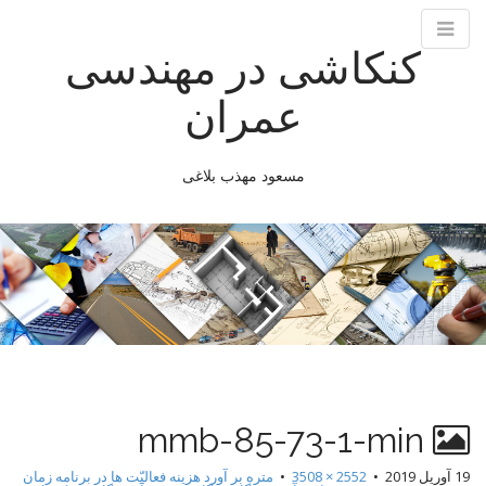
کنکاشی در مهندسی
عمران
مسعود مهذب بلاغی
M
S
k
a
i
i
p
n
t
m
o
e
c
n
o
n
u
mmb-85-73-1-min
t
e
19 آوریل 2019
•
2552 × 3508
•
متره بر آورد هزینه فعالیّت ها در برنامه زمان
n