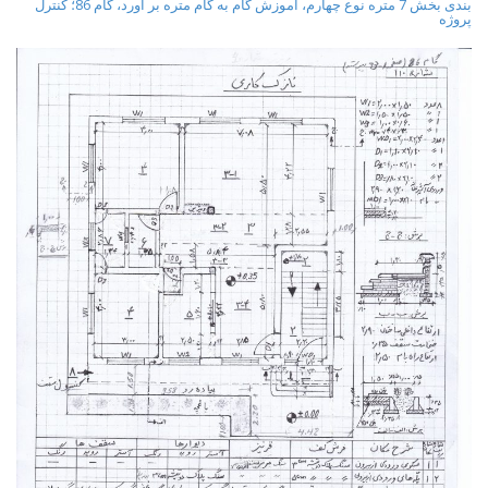
بندی بخش 7 متره نوع چهارم، آموزش گام به گام متره بر آورد، گام 86؛ کنترل
t
پروژه