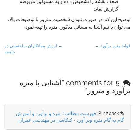
ضعف نقشه را تشخیص داده و به مسئولین مربوطه
گزارش نماید.
توضیح این که: در صورت نبودن شخصیت مترور با توضیحات بالا،
می توان با تیم آشنا به مسائل مذکور، متره را تهیه نمود.
P
فواید متره برآورد →
← ارزش پیمانکاران ساختمانی در
جامعه
o
s
t
n
5 comments for “
آشنایی با متره
a
برآورد و مترور
”
v
i
g
Pingback:
فهرست مطالب؛ متره و برآورد و آموزش
a
گام به گام متره وبر آورد - کنکاشی در مهندسی عمران
t
i