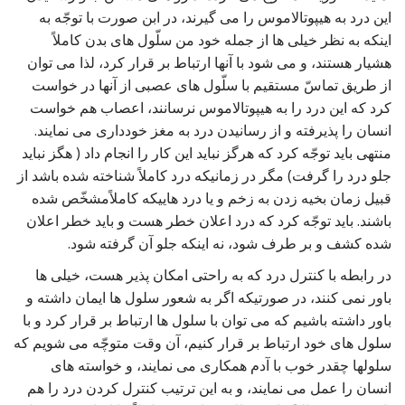
این درد به هیپوتالاموس را می گیرند، در ابن صورت با توجّه به
اینکه به نظر خیلی ها از جمله خود من سلّول های بدن کاملاً
هشیار هستند، و می شود با آنها ارتباط بر قرار کرد، لذا می توان
از طریق تماسّ مستقیم با سلّول های عصبی از آنها در خواست
کرد که این درد را به هیپوتالاموس نرسانند، اعصاب هم خواست
انسان را پذیرفته و از رسانیدن درد به مغز خودداری می نمایند.
منتهی باید توجّه کرد که هرگز نباید این کار را انجام داد ( هگز نباید
جلو درد را گرفت) مگر در زمانیکه درد کاملاً شناخته شده باشد از
قبیل زمان بخیه زدن به زخم و یا درد هاییکه کاملاًمشخّص شده
باشند. باید توجّه کرد که درد اعلان خطر هست و باید خطر اعلان
شده کشف و بر طرف شود، نه اینکه جلو آن گرفته شود.
در رابطه با کنترل درد که به راحتی امکان پذیر هست، خیلی ها
باور نمی کنند، در صورتیکه اگر به شعور سلول ها ایمان داشته و
باور داشته باشیم که می توان با سلول ها ارتباط بر قرار کرد و با
سلول های خود ارتباط بر قرار کنیم، آن وقت متوچّه می شویم که
سلولها چقدر خوب با آدم همکاری می نمایند، و خواسته های
انسان را عمل می نمایند، و به این ترتیب کنترل کردن درد را هم