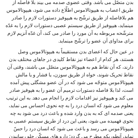
بدن متصّل می باشد. وقتی عضوی صدمه می بیند بلا فاصله از
طریق اعصاب به هیپوتالاموس اطلّاع داده می شود، هیپوتالاموس
هم بلافاصله از طریق ترشّح به هیپوفیز دستورات لازم را صادر
مینماید، هیپوفیز از طریق سیستم عصبی دستورات لازم را به غدّه
مترشّحه مربوطه به آن مورد را صادر می کند، آن غدّه آنزیم لازم
برای مداوای آن عضو را ترشّح مینماید.
در عین حال که اعضای بدن مستقیماً به هیپوتالاموس وصل
هستند، هر کدام از اعضاء نیز نقاط کلیدی در جاهای مختلف بدن
دارند، که آن نقاط هم به هیپوتالاموس متصّل می باشند، وقتی آن
نقاط تحریک شوند، خواه از طریق سوزن، یا فشار و یا مالش
هیپوتالاموس متوجّه می شود که در آن عضو مشگلی پیش آمده
است، لذا بلا فاصله دستورات ترمیم آن عضو را به هپوفیز صادر
می کند و هیپوفیز نیز اقدامات لازم را انجام می دهد. به این ترتیب
معلوم می شود که انسان درد را به چه نحوی احساس می نماید،
یعنی صدمه ای که به بدن وارد شده و باعث درد می شود به چه
نحوی فهمیده می شود، یعنی این درد از طریق سیستم عصبی به
هیپوتالاموس می رسد و باعث می شود که انسان درد را حسّ
نماید، آنطوریکه مطرح می گردد؛ دارو های مسکّن جلو رسانیدن