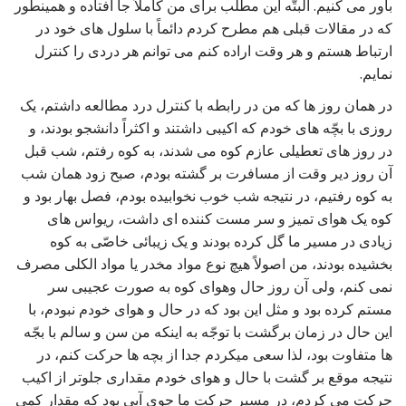
باور می کنیم. البتّه این مطلب برای من کاملاً جا افتاده و همینطور
که در مقالات قبلی هم مطرح کردم دائماً با سلول های خود در
ارتباط هستم و هر وقت اراده کنم می توانم هر دردی را کنترل
نمایم.
در همان روز ها که من در رابطه با کنترل درد مطالعه داشتم، یک
روزی با بچّه های خودم که اکیبی داشتند و اکثراً دانشجو بودند، و
در روز های تعطیلی عازم کوه می شدند، به کوه رفتم، شب قبل
آن روز دیر وقت از مسافرت بر گشته بودم، صبح زود همان شب
به کوه رفتیم، در نتیجه شب خوب نخوابیده بودم، فصل بهار بود و
کوه یک هوای تمیز و سر مست کننده ای داشت، ریواس های
زیادی در مسیر ما گل کرده بودند و یک زیبائی خاصّی به کوه
بخشیده بودند، من اصولاً هیچ نوع مواد مخدر یا مواد الکلی مصرف
نمی کنم، ولی آن روز حال وهوای کوه به صورت عجیبی سر
مستم کرده بود و مثل این بود که در حال و هوای خودم نبودم، با
این حال در زمان برگشت با توجّه به اینکه من سن و سالم با بجّه
ها متفاوت بود، لذا سعی میکردم جدا از بچه ها حرکت کنم، در
نتیجه موقع بر گشت با حال و هوای خودم مقداری جلوتر از اکیب
حرکت می کردم، در مسیر حرکت ما جوی آبی بود که مقدار کمی