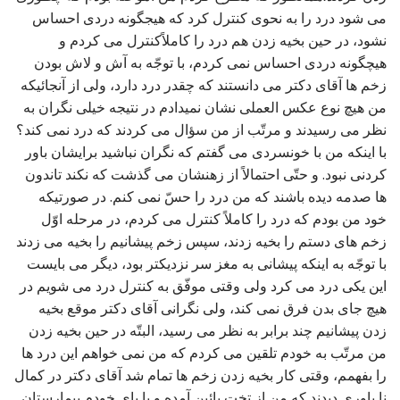
می شود درد را به نحوی کنترل کرد که هیجگونه دردی احساس
نشود، در حین بخیه زدن هم درد را کاملاًکنترل می کردم و
هیچگونه دردی احساس نمی کردم، با توجّه به آش و لاش بودن
زخم ها آقای دکتر می دانستند که چقدر درد دارد، ولی از آنجائیکه
من هیچ نوع عکس العملی نشان نمیدادم در نتیجه خیلی نگران به
نظر می رسیدند و مرتّب از من سؤال می کردند که درد نمی کند؟
با اینکه من با خونسردی می گفتم که نگران نباشید برایشان باور
کردنی نبود. و حتّی احتمالاً از زهنشان می گذشت که نکند تاندون
ها صدمه دیده باشند که من درد را حسّ نمی کنم. در صورتیکه
خود من بودم که درد را کاملاً کنترل می کردم، در مرحله اوّل
زخم های دستم را بخیه زدند، سپس زخم پیشانیم را بخیه می زدند
با توجّه به اینکه پیشانی به مغز سر نزدیکتر بود، دیگر می بایست
این یکی درد می کرد ولی وقتی موفّق به کنترل درد می شویم در
هیچ جای بدن فرق نمی کند، ولی نگرانی آقای دکتر موقع بخیه
زدن پیشانیم چند برابر به نظر می رسید، البتّه در حین بخیه زدن
من مرتّب به خودم تلقین می کردم که من نمی خواهم این درد ها
را بفهمم، وقتی کار بخیه زدن زخم ها تمام شد آقای دکتر در کمال
نا باوری دیدند که من از تخت پائین آمده و با پای خودم بیمارستان