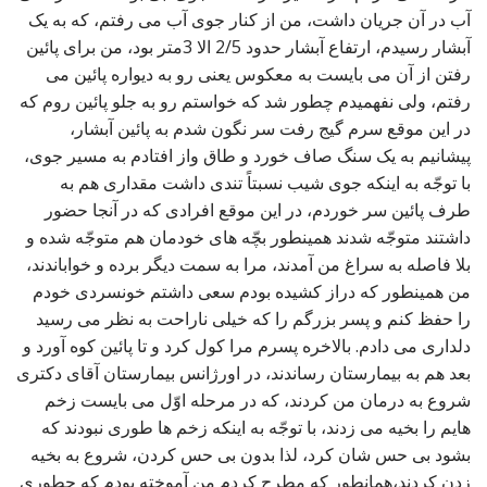
آب در آن جریان داشت، من از کنار جوی آب می رفتم، که به یک
آبشار رسیدم، ارتفاع آبشار حدود 2/5 الا 3متر بود، من برای پائین
رفتن از آن می بایست به معکوس یعنی رو به دیواره پائین می
رفتم، ولی نفهمیدم چطور شد که خواستم رو به جلو پائین روم که
در این موقع سرم گیج رفت سر نگون شدم به پائین آبشار،
پیشانیم به یک سنگ صاف خورد و طاق واز افتادم به مسیر جوی،
با توجّه به اینکه جوی شیب نسبتاً تندی داشت مقداری هم به
طرف پائین سر خوردم، در این موقع افرادی که در آنجا حضور
داشتند متوجّه شدند همینطور بچّه های خودمان هم متوجّه شده و
بلا فاصله به سراغ من آمدند، مرا به سمت دیگر برده و خواباندند،
من همینطور که دراز کشیده بودم سعی داشتم خونسردی خودم
را حفظ کنم و پسر بزرگم را که خیلی ناراحت به نظر می رسید
دلداری می دادم. بالاخره پسرم مرا کول کرد و تا پائین کوه آورد و
بعد هم به بیمارستان رساندند، در اورژانس بیمارستان آقای دکتری
شروع به درمان من کردند، که در مرحله اوّل می بایست زخم
هایم را بخیه می زدند، با توجّه به اینکه زخم ها طوری نبودند که
بشود بی حس شان کرد، لذا بدون بی حس کردن، شروع به بخیه
زدن کردند،همانطور که مطرح کردم من آموخته بودم که چطوری