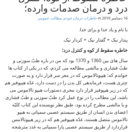
t
درد و درمان صدمات وارده؛
16 دسامبر 2019
in
خاطرات درمان خودم
,
مطالب عمومی
با نام و یاد خدا و برای خدا.
پندار نیک + گفتار نیک + کردار نیک.
خاطره سقوط از کوه و کنترل درد؛
سال های بین 1360 و 1370 بود که من در باره طبّ سوزنی و
طبّ فشاری و مالشی مطالعه می کردم، که در یکی از کتاب ها
خواندم که؛ هیپوتالاموس که در معز سر قرار دارد و به صورت
چتری هست، فرماندهی کل بدن را در دست دارد، غدّه هیپوفیز هم
که در زیر هیپوفیز قرار دارد مجری دستورات هیپو تالاموس می
باشد، این مطالب را در نوع عمل کرد طبّ سوزنی و طبّ فشاری
و یا مالشی مطرح کرده بود، طبق نظر نویسنده این کتاب کلیّه
اعضای بدن انسان از طریق سیستم عصبی سمپاتی به هیپو
تالاموس متصل هستند، غدّه هیپوفیز هم که در زیر هیپوتالامس
قراردارد از طریق سیستم عصبی پارا سمپاتی به غدد مترشحه