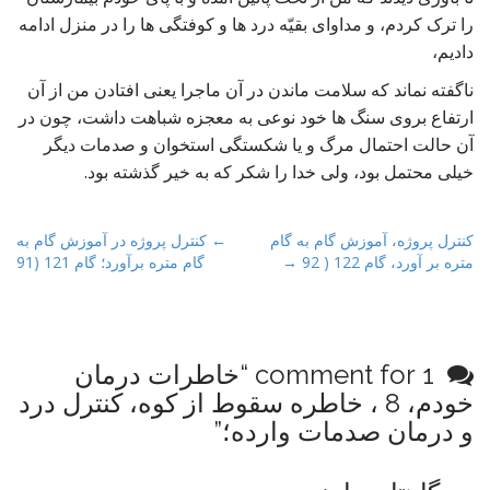
را ترک کردم، و مداوای بقیّه درد ها و کوفتگی ها را در منزل ادامه
دادیم،
ناگفته نماند که سلامت ماندن در آن ماجرا یعنی افتادن من از آن
ارتفاع بروی سنگ ها خود نوعی به معجزه شباهت داشت، چون در
آن حالت احتمال مرگ و یا شکستگی استخوان و صدمات دیگر
خیلی محتمل بود، ولی خدا را شکر که به خیر گذشته بود.
P
کنترل پروژه، آموزش گام به گام
← کنترل پروژه در آموزش گام به
متره بر آورد، گام 122 ( 92 →
گام متره برآورد؛ گام 121 (91
o
s
t
n
1 comment for “
خاطرات درمان
a
خودم، 8 ، خاطره سقوط از کوه، کنترل درد
v
و درمان صدمات وارده؛
”
i
g