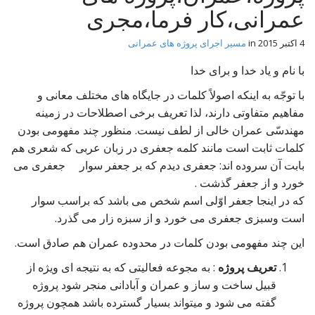
t
عمرانی،کار فرما،مجری
4 اکتبر 2015
in
مسیر اجرای پروژه های عمرانی
با نام و یاد خدا و برای خدا
با توجّه به اینکه اصولاً کلمات در جایگاه های مختلف معانی و
مفاهیم متفاوتی دارند، لذا تعریف برخی اصطلاحات در زمینه
مهندسّی عمران خالی از لطف نیست. منظور چند مفهومی بودن
کلمات ثابت است مانند کلمه جعفری در زبان عربی که شعری هم
بابت آن سروده اند: جعفری دیدم که بر جعفر سوار جعفری می
خورد و از جعفر گذشت .
که در اینجا جعفر اوّلی اسم شخص می باشد که براسب سوار
است وسبزی جعفری می خورد و از سبزه زار می گذرد.
این چند مفهومی بودن کلمات در محدوده عمران هم صادق است.
تعریف پروژه
: به مجوعه فعالیتی که به نتیجه ای ویژه از
قبیل ساخت و ساز و عمران و آبادانی منجر شود پروژه
گفته می شود و میتواند بسیار گسترده باشد همچون پروژه