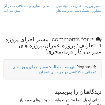
P
مسیر پروژه 2: تعاریف ؛ مهندسین
← راه سازی و مشکلاتی که در آن
مشاور ، دستگاه نظارت و پیمانکار
پیش می آید.
o
→
s
t
n
a
2 comments for “
مسیر اجرای پروژه
v
1 : تعاریف؛ پروژه،عمران،پروژه های
i
عمرانی،کار فرما،مجری
”
g
a
t
Pingback:
فهرست مطالب؛ مسیر اجرای پروژه های
عمرانی. - کنکاشی در مهندسی عمران
i
o
n
دیدگاهتان را بنویسید
نشانی ایمیل شما منتشر نخواهد شد.
بخش‌های موردنیاز