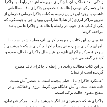
زندگی، بعد عملکرد آن با چاکرای مربوطه اش؛ در رابطه با چاکرا
ها و جسم کوانتومی ( هاله ها ) بخصوص چاکرای ناف مطالعاتی
داشتم، با وجود این در این زمینه به کتاب چاکرا درمانی ( درمان از
طریق مراکز انرژی ) از شلیلا شارامون وبودو. جی. باجینسکی، که
یکی از کتاب های خوب در رابطه با هاله ها و چاکرا ها می باشد
مراجعه کردم؛
عناوینی در این کتاب راجع به چاکرای ناف مطرح شده است، با
نامهای چاکرای سوِم، مانی پورا چاکرا، چاکرای شبکه خورشیدی (
سولار )، مرکز چاکرای ناف، در عین حال چاکرای طحال، معده و
کبد هم گفته می شود.
در این کتاب مطالب زیادی در رابطه با چاکرای ناف مطرح
گردیده است از قبیل؛
“عملکرد چاکرای ناف خیلی پیچیده است. به عنصر آتش نسبت
داده شده است، و آتش جایگاه نور، گرما، انرژی و فعالیّت، و در
سطح معنوی حالت تزکیه است.
چاکرای شبکه خورشیدی نشانگر خورشید ماست، مرکز قدرتمان،
اینجا انرژی خورشیدی را که پرورش دهنده بدن اتری است جذب