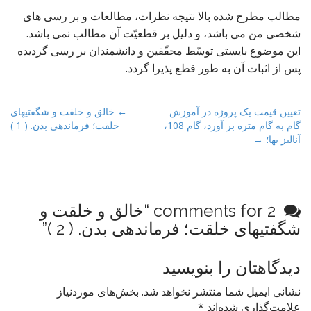
مطالب مطرح شده بالا نتیجه نظرات، مطالعات و بر رسی های
شخصی من می باشد، و دلیل بر قطعیّت آن مطالب نمی باشد.
این موضوع بایستی توسّط محقّقین و دانشمندان بر رسی گردیده
پس از اثبات آن به طور قطع پذیرا گردد.
P
تعیین قیمت یک پروژه در آموزش
← خالق و خلقت و شگفتیهای
گام به گام متره بر آورد، گام 108،
خلقت؛ فرماندهی بدن. ( 1 )
o
آنالیز بها؛ →
s
t
n
a
2 comments for “
خالق و خلقت و
v
شگفتیهای خلقت؛ فرماندهی بدن. ( 2 )
”
i
g
دیدگاهتان را بنویسید
a
t
نشانی ایمیل شما منتشر نخواهد شد.
بخش‌های موردنیاز
علامت‌گذاری شده‌اند
*