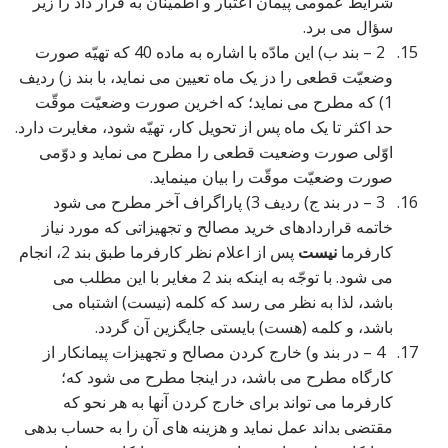
شرایط عمومی پیمان اعتبار و اطمینان به قرار داد را زیر
سؤال می برد.
2 – بند ب) این مادّه با اشاره به ماده 40 که تهیّه صورت
وضعیّت قطعی را دز یک ماه تعیین می نماید، با بند ز) ردیف
1) که مطرح می نماید؛ که اخرین صورت وضعیّت موقّت
حد اکثر تا یک ماه پس از تحویل کار، تهیّه شود، مغایرت دارد.
اوّلی صورت وضعیت قطعی را مطرح می نماید و دوّمی
صورت وضعیّت موقّت را بیان مینماید.
3 – در بند ج) ردیف 3) پاراگراف آخر مطرح می شود
خاتمه قراردادهای خرید مصالح و تجهیزاتی که مورد نیاز
کارفرما
نیست
پس از اعلام نظر کارفرما طبق بند 2، انجام
می شود. با توجّه به اینکه بند 2 مغایر با این مطلب می
باشد، لذا به نظر می رسد که کلمه (نیست) اشتباه می
باشد، و کلمه (هست) بایستی جایگزین آن گردد.
4 – در بند و) خارج کردن مصالح و تجهیزات پیمانکار از
کارگاه مطرح می باشد، در اینجا مطرح می شود که؛
کارفرما می تواند برای خارج کردن آنها به هر نحو که
مقتضی بداند عمل نماید و هزینه های آن را به حساب بدهی