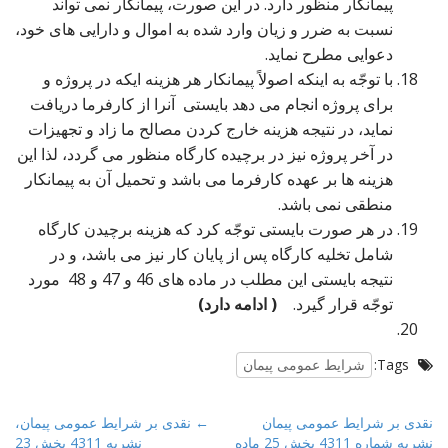
پیمانکار منظور دارد. در این صورت، پیمانکار نمی تواند
نسبت به ضرر و زیان وارد شده به اموال و دارایی های خود،
دعوایی مطرح نماید.
با توجّه به اینکه اصولاً پیمانکار هر هزینه ایکه در پروژه و
برای پروژه انجام می دهد بایستی آنرا از کارفرما دریافت
نماید، در نتیجه هزینه خارج کردن مصالح ما زاد و تجهیزات
در آخر پروژه نیز در برچیده کارگاه منظور می گردد، لذا این
هزینه ها بر عهده کارفرما می باشد و تحمیل آن به پیمانکار
منطقی نمی باشد.
در هر صورت بایستی توجّه کرد که هزینه برچیدن کارگاه
شامل تخلیه کارگاه پس از پایان کار نیز می باشد، و در
نتیجه بایستی این مطلب در ماده های 46 و 47 و 48 مورد
توجّه قرار گیرد.
( ادامه دارد)
Tags:
شرایط عمومی پیمان
P
نقدی بر شرایط عمومی پیمان
← نقدی بر شرایط عمومی پیمان،
نشریه شماره 4311 بخش 25 ماده
نشریه 4311 بخش 23