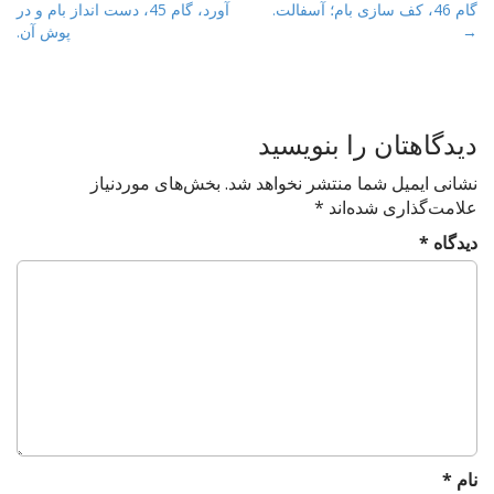
گام 46، کف سازی بام؛ آسفالت.
آورد، گام 45، دست انداز بام و در
o
→
پوش آن.
s
t
n
a
دیدگاهتان را بنویسید
v
نشانی ایمیل شما منتشر نخواهد شد.
بخش‌های موردنیاز
i
علامت‌گذاری شده‌اند
*
g
دیدگاه
*
a
t
i
o
n
نام
*