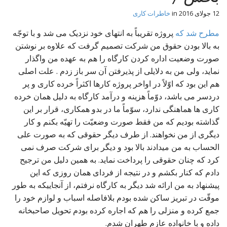
t
12 جولای 2016
in
خاطرات کاری
مطرح شد که
پروژه تقریباً به انتهای خود نزدیک می شد و با توجّه
به بالا بودن حقوق من شرکت تصمیم گرفت که علاوه بر نوشتن
صورت وضعیت اداره کردن کارگاه را هم به عهده من واگذار
نماید، ولی من به دلایلی از پذیرفتن آن سر باز زدم . علت اصلی
هم این بود که اوّلاً در اواخر پروژه کارها اکثراً خرده کاری و پر
دردسر می باشد، دوّماً هزینه و درآمد کارگاه به دلیل همان خرده
کاری ها هماهنگی ندارد، سوّماً ما در بدو همکاری، قرار بر این
گذاشته بودیم که من فقط صورت وضعیّت را تهیّه بکنم و کار
دیگری از من نخواهند. از طرف دیگر حقوقی که به صورت علی
الحساب به من میدادند بالا بود و دیگر برای شرکت صرف نمی
کرد که چنان حقوقی را پرداخت نماید. به همین دلیل من ترجیح
دادم که کنار بکشم و در نتیجه از فردای همان روزی که این
پیشنهاد به من ارائه شد دیگر به کارگاه نرفتم، از آنجاییکه به طور
موقّت در تبریز ساکن شده بودم بلافاصله اسباب و لوازم خود را
جمع کرده و منزلی را هم که اجاره کرده بودم تحویل صاحبخانه
داده و با خانواده عازم طهران شدم.