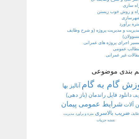
اه سازی
اه و روش خوب زیستن
هرسازی
تره برآورد
دیریت و مدیریت پروژه (و شرح وظایف
سوولان)
سیر اجرای پروژه های عمرانی
طالب عمومی
قالات غیر عمرانی
م بندی موضوعی
زش گام به گام
آنالیز بها
دانلود فایل
راندمان (باز دهی)
یف
شرایط عمومی پیمان
 آلات
ضریب بالاسری
ظایف
متره و برآورد
مدیریت
نقشه جزییات