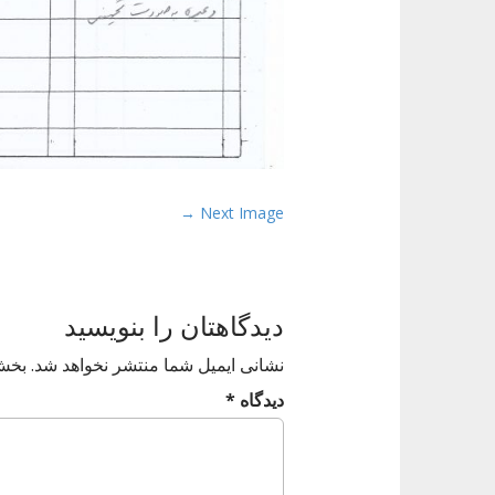
P
Next Image →
o
s
t
دیدگاهتان را بنویسید
n
a
نشانی ایمیل شما منتشر نخواهد شد.
بخش‌
v
دیدگاه
*
i
g
a