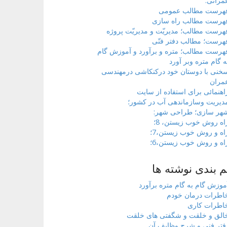
مرانی.
هرست مطالب عمومی
هرست مطالب راه سازی
هرست مطالب؛ مدیریّت و مدیریّت پروژه
هرست؛ مطالب دفتر فنّی
هرست مطالب؛ متره و برآورد و آموزش گام
ه گام متره وبر آورد
خنی با دوستان خود درکنکاشی درمهندسی
مران
اهنمائی برای استفاده از سایت
دیریت وسازماندهی آب در کشور؛
هر سازی؛ طراحی شهر:
اه روش خوب زیستن، 8؛
اه و روش خوب زیستن،7؛
اه و روش خوب زیستن،6؛
 بندی نوشته ها
موزش گام به گام متره برآورد
اطرات درمان خودم
اطرات کاری
الق و خلقت و شگفتی های خلقت
فتر فنی و شرح وظایف آن