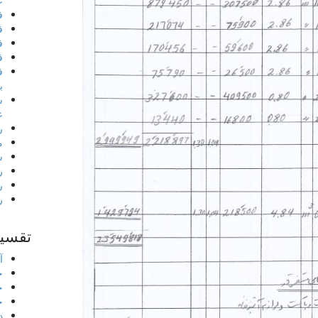
ع
ف
ف
ف
ف
ف
ب
س
ع
ر
م
ش
ر
ر
ر
تقسیم
آ
خ
خ
خ
د