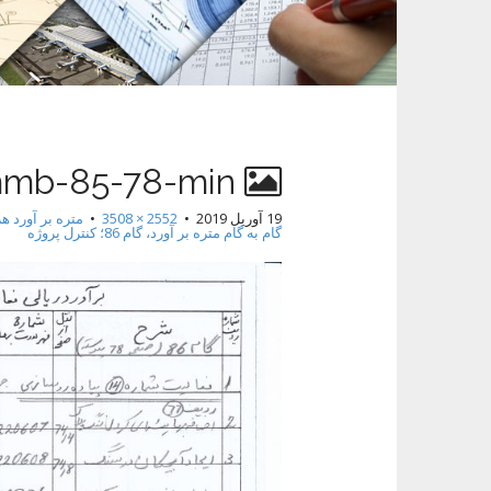
t
mmb-85-78-min
19 آوریل 2019
•
2552 × 3508
•
گام به گام متره بر آورد، گام 86؛ کنترل پروژه