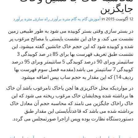
t
جایگزین
12 آگوست 2015
in
آموزش گام به گام متره برآورد
,
راه سازی
,
متره برآورد
در بستر سازی وقتی بستر کوبیده می شود به طور طبیعی زمین
نشست می کند، و جای این نشست بایستی با مصالح مرغوب پر
شده و کوبیده شود که این حجم خاک جانشین گفته میشود، این
نشست طبق تعریف فهرست بها برای 85 در صد کوبیدگی 3
سانتیمتر وبرای 90 درصد کوبیدگی 5 سانتیمتر وبرای 95 درصد
کوبیدگی 7 سانتیمتر می باشد.(مقدمه فصل سوم فهرست بها
ردیف 14) که این مقدار به حجم ساب بیس اضافه میشود.
در مواردیکه محل خاکریزی ها لجن یاخاک نامرغوب باشد آن خاک
ها برداشته شده وبجایشان خاک مرغوب ریخته می شود که این
خاک راخاک جایگزین می نامند که محاسبه حجم آن معادل خاک
برداشته شده می باشد که قاعدتاًبایستی این مقدار طبق
دستوردستگاه نظارت بوده وپس ازاجرا صورتمجلس می گردد.
متره برآورد راه سازی – محاسبه
← متره برآورد راه سازی –