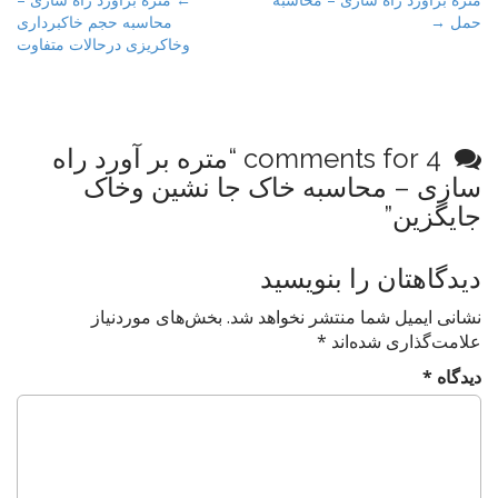
P
حمل →
محاسبه حجم خاکبرداری
o
وخاکریزی درحالات متفاوت
s
t
n
a
4 comments for “
متره بر آورد راه
v
سازی – محاسبه خاک جا نشین وخاک
i
جایگزین
”
g
a
دیدگاهتان را بنویسید
t
i
نشانی ایمیل شما منتشر نخواهد شد.
بخش‌های موردنیاز
علامت‌گذاری شده‌اند
*
o
n
دیدگاه
*