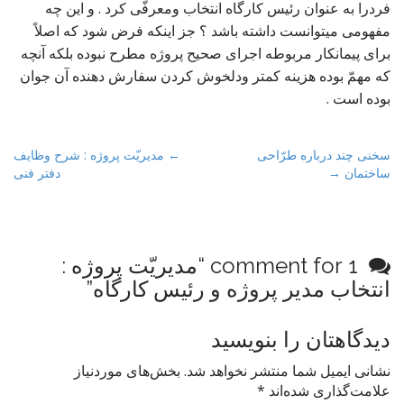
فردرا به عنوان رئیس کارگاه انتخاب ومعرفّی کرد . و این چه
مفهومی میتوانست داشته باشد ؟ جز اینکه فرض شود که اصلاً
برای پیمانکار مربوطه اجرای صحیح پروژه مطرح نبوده بلکه آنچه
که مهمّ بوده هزینه کمتر ودلخوش کردن سفارش دهنده آن جوان
بوده است .
P
سخنی چند درباره طرّاحی
← مدیریّت پروژه : شرح وظایف
ساختمان →
دفتر فنی
o
s
t
n
1 comment for “
مدیریّت پروژه :
a
انتخاب مدیر پروژه و رئیس کارگاه
”
v
i
دیدگاهتان را بنویسید
g
a
نشانی ایمیل شما منتشر نخواهد شد.
بخش‌های موردنیاز
t
علامت‌گذاری شده‌اند
*