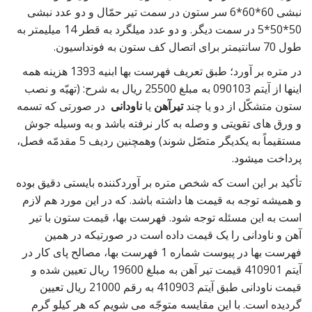
نبشی 60*60*6 سر ستون در سمت تیر حمّال و دو عدد نبشی
50*50*5 در سمت دیگر. و دو عدد میلگرد به قطر 14 میلیمتر به
طول 70 سانتیمتر برای اتصال کف ستون به فونداسیون.
در متره بر آورد؛ طبق تعریف فهرست بها ابنیه 1393 هزینه همه
اینها از آیتم 090103 به مبلغ 25500 ریال به شرح: (تهیّه و نصب
ستون متشکّل از دو یا چند
تیرآهن
یا
ناودانی
در صورتی که تسمه
و ورق های تقویتی و وصله به کار نرفته باشد و به وسیله جوش
مستقیماً به یکدیگر متصّل شوند) وهمچنین ردیف 5 مقدمّه فصل،
پرداخت میشود.
تأکید بر این است که شخص متره بر آوردکننده بایستی دقیق بوده
و همیشه توجه به قیمت ها داشته باشد. که در این مورد هم لازم
است به این مسئله توجه شود. فهرست بها، قیمت ستون با تیر
آهن و ناودانی را یک قیمت داده است در صورتیکه در همین
فهرست بها در پیوست شماره 1 فهرست بها، مصالح پای کار در
آیتم 410901 قیمت تیر آهن به مبلغ 19600 ریال تعیین شده و
قیمت ناودانی طبق آیتم 410903 به رقم 21000 ریال تعیین
گردیده است. با این مقایسه متوجّه می شویم که هر کیلو گرم