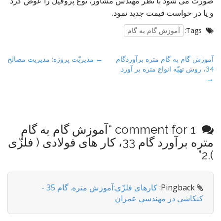
صورت می شود با نظر مهندس مشاور، نوع پروفیل را عوض کرد
و یا در خواست قیمت جدید نمود.
Tags:
آموزش گام به گام
P
آموزش گام به گام متره برآوردگام
← مدیریّت پروژه: مدیریت مصالح
34، روش تهیّه انواع متره بر آورد.
o
→
s
t
n
a
1 comment for “
آموزش گام به گام
v
متره برآورد گام 33، کار های فولادی ( فلزّی
i
”
).2
g
a
t
Pingback:
کارهای فلزّی:آموزش متره. گام 35 -
کنکاشی در مهندسی عمران
i
o