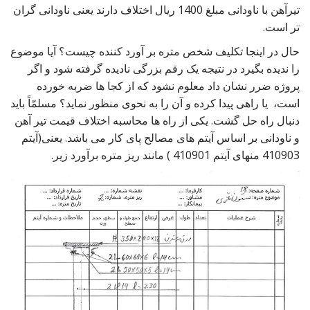
تیرآهن با ناودانی مبلغ 1400 ریال اختلاف دارند یعنی ناودانی گران
تر است.
حال در اینجا تکلیف شخص متره بر آورد کننده چیست؟ آیا موضوع
را ندیده بگیرد در نتیجه یک رقم بزرگی نادیده گرفته شود و اگر
پروژه ضرر نشان داد معلوم نشود که از کجا ها ضربه خورده
است، یا راهی پیدا کرده و آن را به نحوی منظور نماید؟ مسلمّاً باید
دنبال راه حل گشت. یکی از راه ها محاسبه اختلاف قیمت تیر آهن
و ناودانی بر اساس آیتم های مصالح پای کار می باشد. یعنی(آیتم
410903 منهای آیتم 410901 ) مانند ریز متره برآورد زیر.