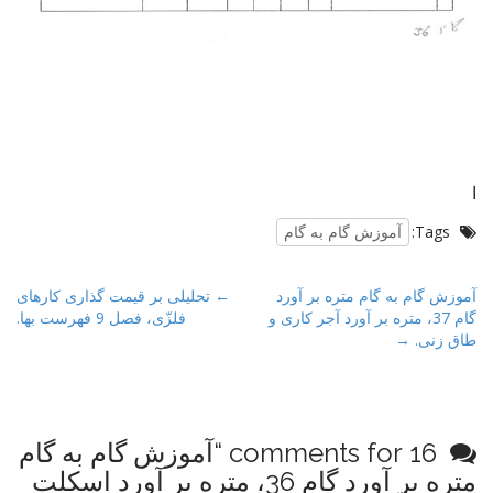
ا
Tags:
آموزش گام به گام
P
آموزش گام به گام متره بر آورد
← تحلیلی بر قیمت گذاری کارهای
گام 37، متره بر آورد آجر کاری و
فلزّی، فصل 9 فهرست بها.
o
طاق زنی. →
s
t
n
a
16 comments for “
آموزش گام به گام
v
متره بر آورد گام 36، متره بر آورد اسکلت