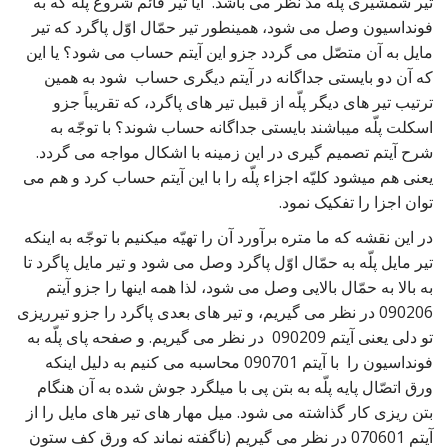
تیر شمشیری پلّه مدّ نظر می باشد. آیا تیر قائم شروع پلّه که به
فونداسیون وصل می شود، همینطور تیر حمّال اوّل پاگرد که تیر
مایل به آن متصّل می گردد جزو این آیتم حساب می شود؟ یا این
که آن دو بایستی جداگانه در آیتم دیگری حساب شود به همین
ترتیب تیر های دیگر پلّه از قبیل تیر های پاگرد، که تقریباً جزو
اسکلت پلّه میباشند بایستی جداگانه حساب شوند؟ با توجّه به
شرح آیتم تصمیم گیری در این زمینه با اشکال مواجه می گردد.
یعنی هم میشود کلیّه اجزاء پلّه را با این آیتم حساب کرد و هم می
توان اجزا را تفکیک نمود.
در این نقشه که ما متره برآورد آن را تهیّه میکنیم با توجّه به اینکه
تیر مایل پلّه به حمّال اوّل پاگرد وصل می شود و تیر مایل پاگرد تا
به بالا به حمّال بالایی وصل می شود، لذا همه اینها را جزو آیتم
090206 در نظر می گیریم، و تیر های بعدی پاگرد را جزو تیرریزی
تو دلی یعنی آیتم 090209 در نظر می گیریم. و صفحه پای پلّه به
فونداسیون را با آیتم 090701 محاسبه می کنیم به دلیل اینکه
ورق اتصّال پایه پلّه به بتن پی با میلگرد جوش شده به آن هنگام
بتن ریزی کار گذاشته می شود. میل مهار های تیر های مایل را از
آیتم 070601 در نظر می گیریم (ناگفته نماند که ورق کف ستون