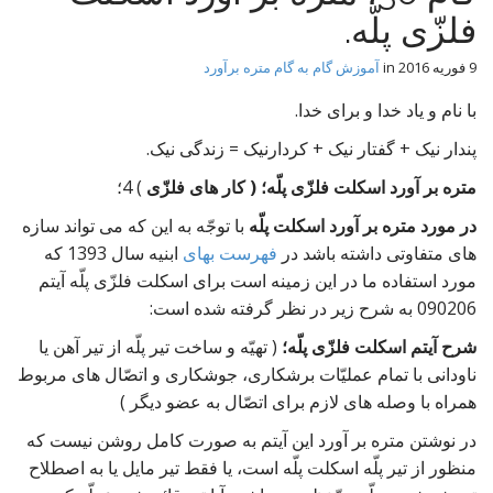
t
فلزّی پلّه.
9 فوریه 2016
in
آموزش گام به گام متره برآورد
با نام و یاد خدا و برای خدا.
پندار نیک + گفتار نیک + کردارنیک = زندگی نیک.
متره بر آورد اسکلت فلزّی پلّه؛ ( کار های فلزّی
) 4؛
در مورد متره بر آورد
اسکلت پلّه
با توجّه به این که می تواند سازه
های متفاوتی داشته باشد در
فهرست بهای
ابنیه سال 1393 که
مورد استفاده ما در این زمینه است برای اسکلت فلزّی پلّه آیتم
090206 به شرح زیر در نظر گرفته شده است:
شرح آیتم اسکلت فلزّی پلّه؛
( تهیّه و ساخت تیر پلّه از تیر آهن یا
ناودانی با تمام عملیّات برشکاری، جوشکاری و اتصّال های مربوط
همراه با وصله های لازم برای اتصّال به عضو دیگر )
در نوشتن متره بر آورد این آیتم به صورت کامل روشن نیست که
منظور از تیر پلّه اسکلت پلّه است، یا فقط تیر مایل یا به اصطلاح