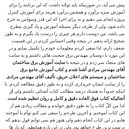
پیش می آید، در صورتیکه باید توجّه داشت که این برنامه را برای
آموزش متره برآورد و همچنین برآورد هزینه برای آموزش کنترل
پروژه انجام می دهیم و نه برای اجرا که این قدر وسواس به خرج
داده شود. ولی از طرف دیگر مسئله آموزش و یاد گیری مطرح
می باشد، من دوست دارم هر چیزی را درست یاد بگیرم و به طور
صحیح ارائه بدهم. در نتیجه وقتی احساس کردم در این قسمت
ضعف دارم، لذا سعی کردم معلومات خودم را تکمیل نمایم و در
این مورد با دوستان مهندس برق صحبت هائی داشتم و به سایت
های متعدّد سر زدم و در نتیجه با
سایت آموزش برق ساختمان
آقای مهندس مرادی آشنا شدم و کتاب آموزش جامع برق
ساختمان و سیستم های اعلان حریق، تألیف آقای مهندس مرادی
را از سایت ایشان خریداری کرده و به طور دقیق مطالعه کردم، با
اینکه حدوداً به هشتاد درصد مطالب کتاب آشنائی داشتم ولی
از
آنجائیکه کتاب فوق العاده دقیق و کامل و روان تنظیم شده است
لذا من کلّ کتاب را به طور دقیق خواندم و مطالب زیادی هم از
این کتاب آموختم. و آخرین طرحم را سعی می کنم توأم با آموخته
هایم در این کتاب انجام دهم ولی هنوز هم نمی توانم قول بدهم که
درست ترین طرح خواهد بود. ولی در این باره همانطور که بار ها