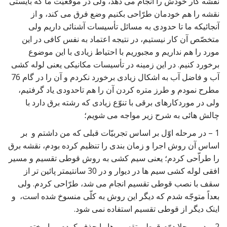
نقشه کار خودش را انجام می دهد، ولی در موقعیّت ما که بایستی
نقشه را هم خودمان طرّاحی بکنیم وضع فرق می کند، و از
آنجائیکه ما تا حدودی به مسائل تأسیسات آشنائی داریم ولی
متخصّص آن کار نیستیم، در نتیجه اعتماد به نفس کافی در این
مورد را هم نداریم و مجبوریم با احتیاط زیادی با این موضوع
برخورد کنیم. در این زمینه در تأسیسات مکانیکی یعنی لوله کشی
آب و فاضل آب به اشکال زیادی برخورد نکردم و آن را در گام 76
مطرح نمودم و طرز متره کردن آن را هم تاحدودی یاد گرفتیم،
ولی در موردکارهای برقی با تنوّع زیادی که رشته برق دارد با
چالش هائی به شرح زیر مواجه می شویم؛
1 – در مرحله اوّل بر اساس تجربیّات قبلی که من داشتم و بر
اساس آن روش اجرا و زمان بندی را تنظیم کرده بودم، نقشه برق
را طراّحی کردم؛ یعنی سیم کشی به روش قوطی تقسیم و مسیر
افقی لوله کشی سیم ها در دیوار و در 30 سانتیمتر پائین تر از
سقف با نصب قوطی تقسیم انجام می شد، طرّاحی کردم. ولی
بعداً متوجّه شدم که دیگر این روش به کلّی منسوخ شده است، و
اینک دیگر از قوطی تقسیم استفاده نمی شود.
2 – در مرحلا دوّم قوطی تقسیم ها را حذف کردم و با مختصر