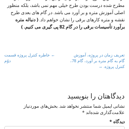
مطرح شده درست بودن طرح خیلی مهم نمی باشد، بلکه منظور
اصلی آموزش متره و بر آورد می باشد. در گام های بعدی طرح
نقشه و متره کارهای برقی را نشان خواهم داد.
( دنباله متره
برآورد تأسیسات برقی را در گام 82 پی گیری می کنیم. )
P
تعریف زمان در پروژه، آموزش
← خاطره کنترل پروژه قسمت
گام به گام متره بر آورد، گام 78،
دوّم
o
کنترل پروژه. →
s
t
n
a
دیدگاهتان را بنویسید
v
نشانی ایمیل شما منتشر نخواهد شد.
بخش‌های موردنیاز
i
علامت‌گذاری شده‌اند
*
g
دیدگاه
*
a