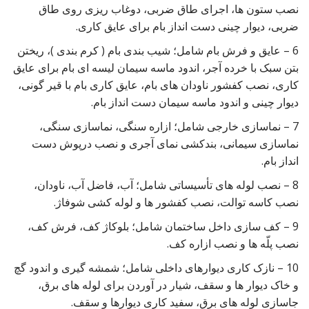
نصب ستون ها، اجرای طاق ضربی، دوغاب ریزی روی طاق
ضربی، دیوار چینی دست انداز بام برای عایق کاری.
6 – عایق و فرش بام شامل؛ شیب بندی بام ( کرم بندی )، ریختن
بتن سبک با خرده آجر، اندود ماسه سیمان لیسه ای بام برای عایق
کاری، نصب کفشور ناودان های بام، عایق کاری بام با قیر گونی،
دیوار چینی و اندود ماسه سیمان دست انداز بام.
7 – نماسازی خارجی شامل؛ ازاره سنگی، نماسازی سنگی،
نماسازی سیمانی، بندکشی نمای آجری و نصب درپوش دست
انداز بام.
8 – نصب لوله های تأسیساتی شامل؛ آب، فاضل آب، ناودان،
نصب کاسه توالت، نصب کفشور ها و لوله کشی شوفاژ.
9 – کف سازی داخل ساختمان شامل؛ بلوکاژ کف، فرش کف،
نصب پلّه ها و نصب ازاره کف.
10 – نازک کاری دیوارهای داخلی شامل؛ شمشه گیری و اندود گچ
و خاک دیوار ها و سقف، شیار در آوردن برای لوله های برق،
جاسازی لوله های برق، سفید کاری دیوارها و سقف.