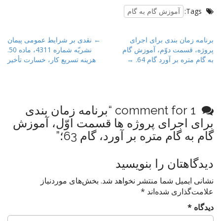
Tags:
آموزش گام به گام
P
برنامه زمان بندی برای اجرای
← نقدی بر شرایط عمومی پیمان
پروژه، قسمت دوّم، آموزش گام
نشریّه شماره 4311، ماده 50.
o
به گام متره بر آورد گام 64. →
هزینه تسریع کار، خسارت تأخیر
s
t
n
a
1 comment for “
برنامه زمان بندی
v
برای اجرای پروژه ها قسمت اوّل، آموزش
i
گام به گام متره بر آورد، گام 63؛
”
g
a
دیدگاهتان را بنویسید
t
i
نشانی ایمیل شما منتشر نخواهد شد.
بخش‌های موردنیاز
علامت‌گذاری شده‌اند
*
o
n
دیدگاه
*